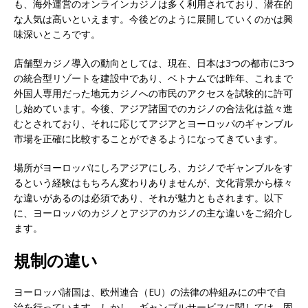
も、海外運営のオンラインカジノは多く利用されており、潜在的
な人気は高いといえます。今後どのように展開していくのかは興
味深いところです。
店舗型カジノ導入の動向としては、現在、日本は3つの都市に3つ
の統合型リゾートを建設中であり、ベトナムでは昨年、これまで
外国人専用だった地元カジノへの市民のアクセスを試験的に許可
し始めています。今後、アジア諸国でのカジノの合法化は益々進
むとされており、それに応じてアジアとヨーロッパのギャンブル
市場を正確に比較することができるようになってきています。
場所がヨーロッパにしろアジアにしろ、カジノでギャンブルをす
るという経験はもちろん変わりありませんが、文化背景から様々
な違いがあるのは必須であり、それが魅力ともされます。以下
に、ヨーロッパのカジノとアジアのカジノの主な違いをご紹介し
ます。
規制の違い
ヨーロッパ諸国は、欧州連合（EU）の法律の枠組みにの中で自
治を行っています。しかし、ギャンブルサービスに関しては、固