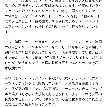
ヨーロッパ諸国ではオンライン、店舗型問わずカジノは合法であ
るため、違法ギャンブル市場は限られています。特定のオンライ
ンゲームが禁止されておりアクセスできない国もありますが、そ
の場合は、仮想プロキシネットワーク(VPN)を使って他のサイト
にアクセスしたり、他の国でホストされているオンラインカジノ
にアクセスしたり、旅行して店舗型カジノに行ったりしていま
す。
アジア諸国では、その真逆のことが起こっています。アジア諸国
の政府はオンラインギャンブルを防止し、法を破る者を積極的に
追跡することに力を入れていますが、あまり成功しているとはい
えません。マカオは最近、97の違法ギャンブルサイトを閉鎖しま
したが、違法ギャンブル市場の規模は巨大であるため、焼け石に
水状態です。
市場はオンラインカジノサイトだけではなく、サッカー等のスポ
ーツベッティングにも関係しています。とある調査結果による
と、アジアの違法ギャンブル市場は、ヨーロッパの合法ギャンブ
ル市場よりもかなり大規模であるとされています。これは、逆の
見方をすると、アジアではギャンブルが合法化されるとそれだけ
の市場が見込めるということです。